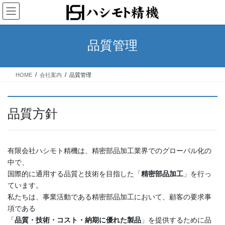
コ
ナ
ン
ビ
テ
ゲ
ン
ー
品質管理
ツ
シ
へ
ョ
ス
ン
HOME
会社案内
品質管理
キ
に
ッ
移
プ
動
品質方針
有限会社ハシモト精機は、精密部品加工業界でのグローバル化の
中で、
国際的に通用する品質と技術を目指した「
精密部品加工
」を行っ
ています。
私たちは、事業活動である精密部品加工において、顧客の要求事
項である
「
品質・技術・コスト・納期に優れた製品
」を提供するために品